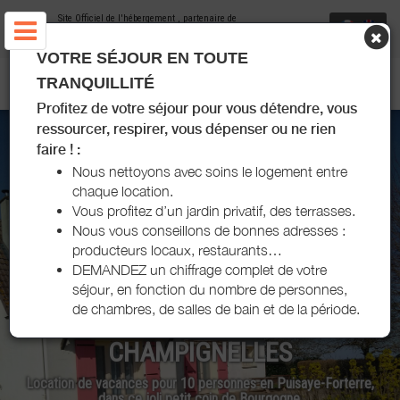
Site Officiel de l'hébergement
, partenaire de
Office de Tourisme Puisaye-Forterre
VOTRE SÉJOUR EN TOUTE
MAISON LE PRÉ JOLI - CHAMPIGNELLES - PUISAYE
TRANQUILLITÉ
Profitez de votre séjour pour vous détendre, vous
ressourcer, respirer, vous dépenser ou ne rien
faire ! :
Nous nettoyons avec soins le logement entre
chaque location.
Vous profitez d’un jardin privatif, des terrasses.
Nous vous conseillons de bonnes adresses :
producteurs locaux, restaurants…
DEMANDEZ un chiffrage complet de votre
séjour, en fonction du nombre de personnes,
de chambres, de salles de bain et de la période.
MAISON LE PRÉ JOLI -
CHAMPIGNELLES
Location de vacances pour 10 personnes en Puisaye-Forterre,
dans ce joli petit coin de Bourgogne.