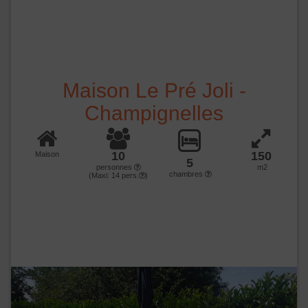
Maison Le Pré Joli -
Champignelles
10
150
Maison
5
personnes
m2
chambres
(Maxi:
14
pers.
)